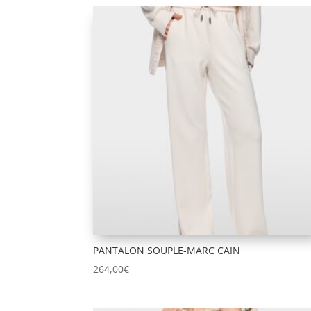
du
plus
récent
au
plus
ancien
PANTALON SOUPLE-MARC CAIN
264,00
€