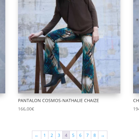
PANTALON COSMOS-NATHALIE CHAIZE
CH
166,00
€
19
←
1
2
3
4
5
6
7
8
→