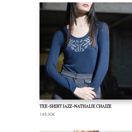
du
plus
récent
au
plus
ancien
TEE-SHIRT JAZZ-NATHALIE CHAIZE
149,00
€