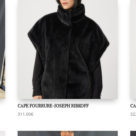
CAPE FOURRURE-JOSEPH RIBKOFF
CA
311,00
€
32