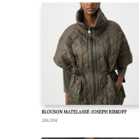
du
plus
récent
au
plus
ancien
BLOUSON MATELASSÉ-JOSEPH RIBKOFF
286,00
€