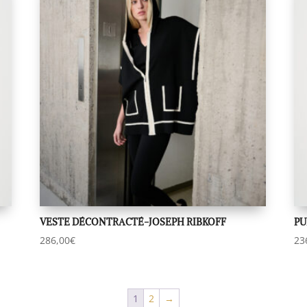
VESTE DÉCONTRACTÉ-JOSEPH RIBKOFF
PU
286,00
€
23
1
2
→