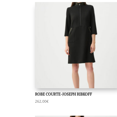
du
plus
récent
au
plus
ancien
ROBE COURTE-JOSEPH RIBKOFF
262,00
€