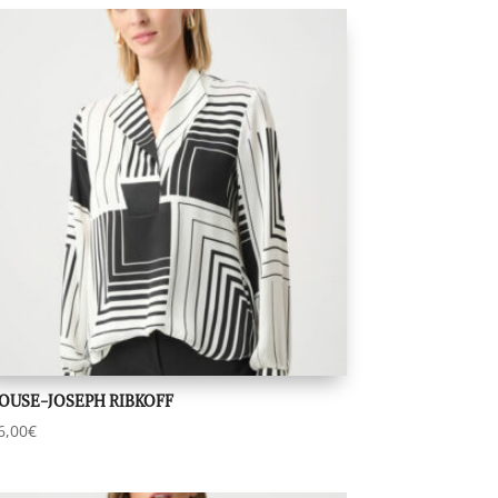
OUSE-JOSEPH RIBKOFF
6,00
€