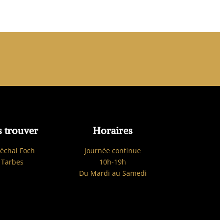
 trouver
Horaires
échal Foch
Journée continue
 Tarbes
10h-19h
Du Mardi au Samedi