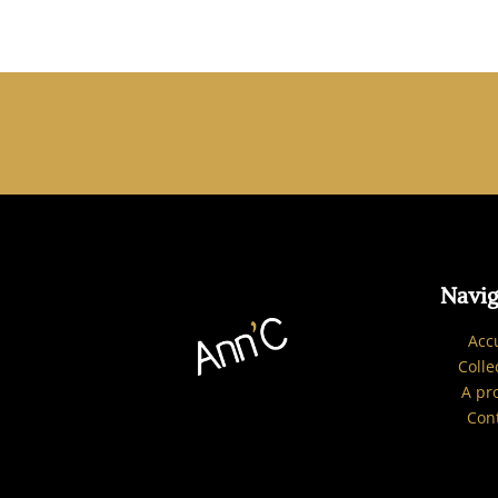
Navig
Acc
Colle
A pr
Con