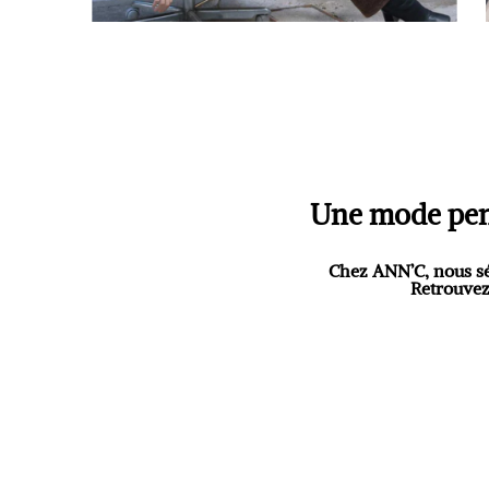
Une mode pen
Chez
ANN’C
, nous s
Retrouvez