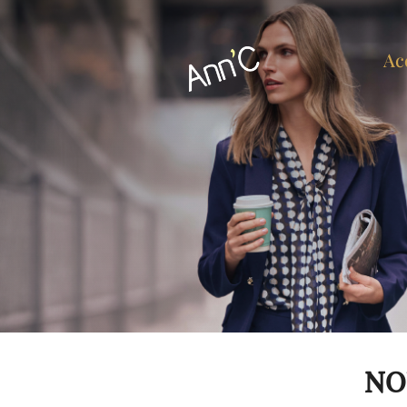
Ac
NO