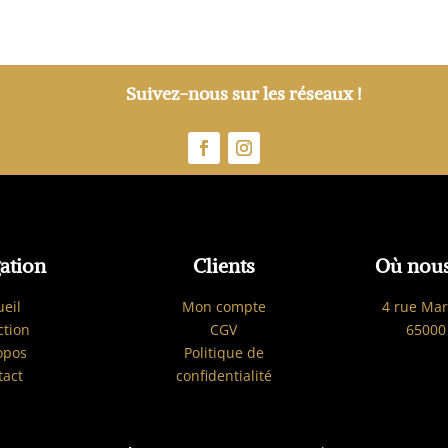
Suivez-nous sur les réseaux !
ation
Clients
Où nous
ueil
Mon compte
4 rue Mar
ction
CGV
65000
opos
Politique de
tact
confidentialité