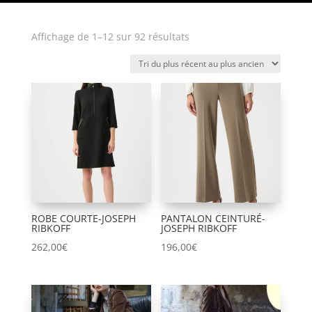
Trié
Affichage de 1–12 sur 92 résultats
du
plus
récent
au
plus
ancien
ROBE COURTE-JOSEPH
PANTALON CEINTURÉ-
RIBKOFF
JOSEPH RIBKOFF
262,00
€
196,00
€