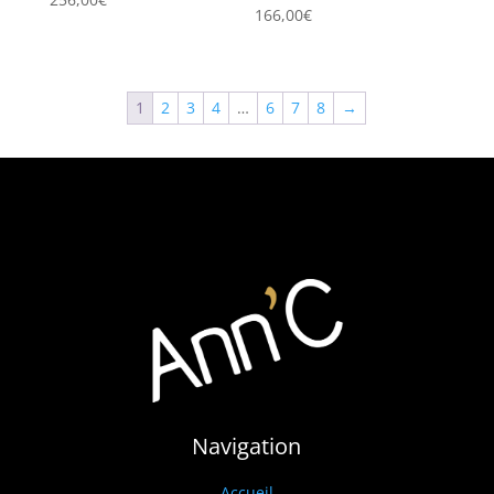
166,00
€
1
2
3
4
…
6
7
8
→
Navigation
Accueil