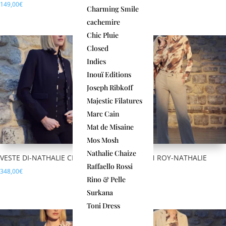
149,00
€
149,00
€
Charming Smile
cachemire
Chic Pluie
Closed
Indies
Inouï Editions
Joseph Ribkoff
Majestic Filatures
Marc Cain
Mat de Misaine
Mos Mosh
Nathalie Chaize
VESTE DI-NATHALIE CHAIZE
PANTALON ROY-NATHALIE
CHAIZE
Raffaello Rossi
348,00
€
236,00
€
Rino & Pelle
Surkana
Toni Dress