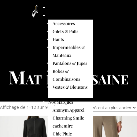
Accueil
Nouvelle Collection
Accessoires
Gilets & Pulls
Hauts
Imperméables &
Manteaux
Pantalons & Jupes
Mat de Misaine
Robes &
Combinaisons
Vestes & Blousons
Nos Marques
Trié
Affichage de 1–12 sur 92 résultats
Anonym Apparel
du
Charming Smile
plus
cachemire
récent
Chic Pluie
au