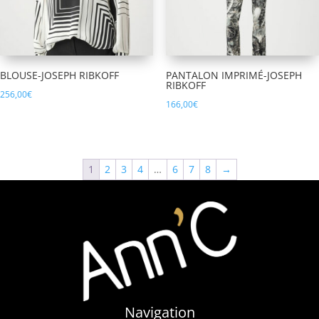
BLOUSE-JOSEPH RIBKOFF
PANTALON IMPRIMÉ-JOSEPH
RIBKOFF
256,00
€
166,00
€
1
2
3
4
…
6
7
8
→
Navigation