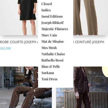
Closed
plus
ancien
Indies
Inouï Editions
Joseph Ribkoff
Majestic Filatures
Marc Cain
Mat de Misaine
ROBE COURTE-JOSEPH RIBKOFF
PANTALON CEINTURÉ-JOSEPH
RIBKOFF
Mos Mosh
262,00
€
196,00
€
Nathalie Chaize
Raffaello Rossi
Rino & Pelle
Surkana
Toni Dress
À Propos
Contact
Panier