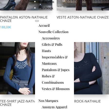
Instagram
Facebook
PANTALON ASTON-NATHALIE
VESTE ASTON-NATHALIE CHAIZE
CHAIZE
308,00
€
Accueil
188,00
€
Nouvelle Collection
Accessoires
Gilets & Pulls
Hauts
Imperméables &
Manteaux
Pantalons & Jupes
Robes &
Combinaisons
Vestes & Blousons
Nos Marques
TEE-SHIRT JAZZ-NATHALIE
TEE-SHIRT ROCK-NATHALIE
CHAIZE
CHAIZE
Anonym Apparel