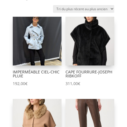
du
plus
récent
au
plus
ancien
IMPERMÉABLE CIEL-CHIC
CAPE FOURRURE-JOSEPH
PLUIE
RIBKOFF
192,00
€
311,00
€