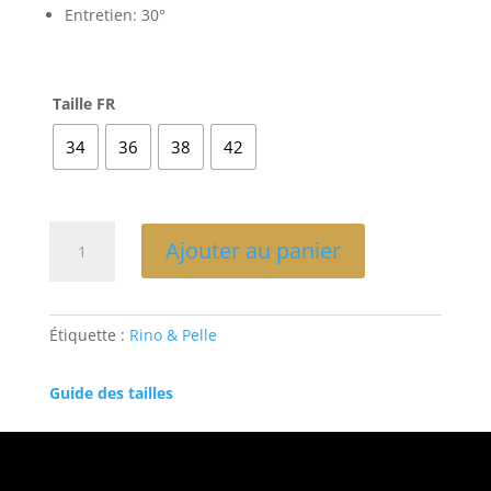
Entretien: 30°
Taille FR
34
36
38
42
quantité
Ajouter au panier
de
VESTE
RÉVERSIBLE-
RINO&PELLE
Étiquette :
Rino & Pelle
Guide des tailles