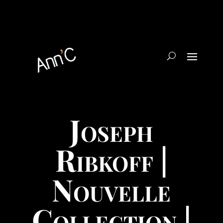
Joseph
Ribkoff |
Nouvelle
Collection |