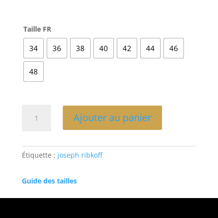
Taille FR
34
36
38
40
42
44
46
48
quantité
Ajouter au panier
de
VESTE
COURTE
AJUSTÉE
Étiquette :
joseph ribkoff
MARINE-
JOSEPH
Guide des tailles
RIBKOFF