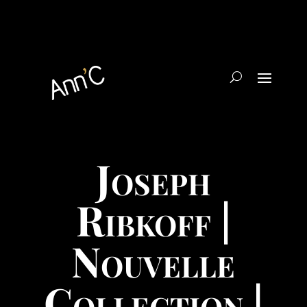
Joseph
Ribkoff |
Nouvelle
Collection |