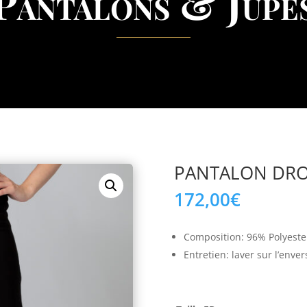
Pantalons & Jupe
PANTALON DROI
172,00
€
Composition: 96% Polyeste
Entretien: laver sur l’enver