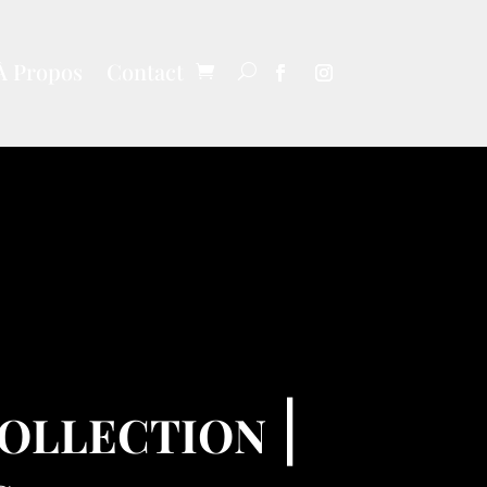
À Propos
Contact
ollection |