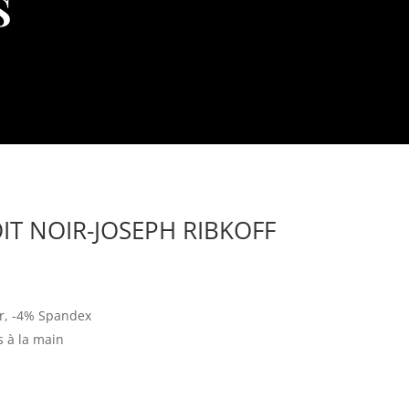
s
T NOIR-JOSEPH RIBKOFF
r, -4% Spandex
s à la main