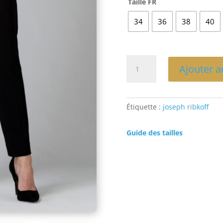
Taille FR
34
36
38
40
quantité
Ajouter a
de
PANTALON
DROIT
NOIR-
Étiquette :
joseph ribkoff
JOSEPH
RIBKOFF
Guide des tailles