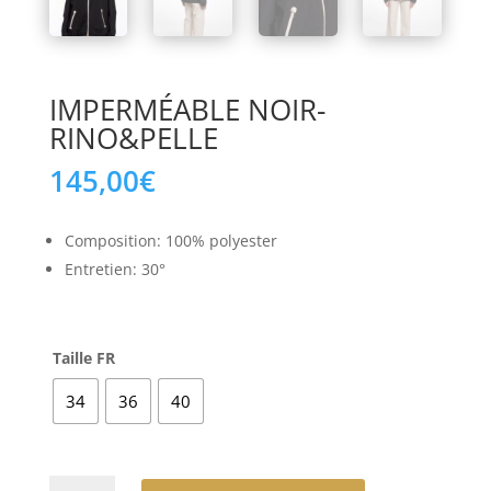
IMPERMÉABLE NOIR-
RINO&PELLE
145,00
€
Composition: 100% polyester
Entretien: 30°
Taille FR
34
36
40
quantité