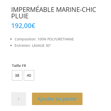
IMPERMÉABLE MARINE-CHIC
PLUIE
192,00
€
Composition: 100% POLYURETHANE
Entretien: LAVAGE 30°
Taille FR
38
40
quantité
Ajouter au panier
de
IMPERMÉABLE