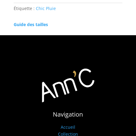
MARINE-
CHIC
Étiquette :
Chic Pluie
PLUIE
Guide des tailles
Navigation
Accueil
Collection