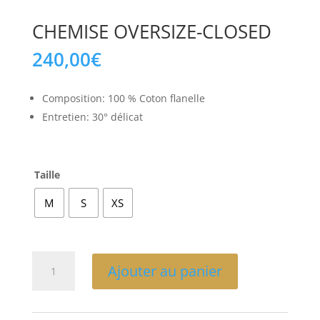
CHEMISE OVERSIZE-CLOSED
240,00
€
Composition: 100 % Coton flanelle
Entretien: 30° délicat
Taille
M
S
XS
quantité
Ajouter au panier
de
CHEMISE
OVERSIZE-