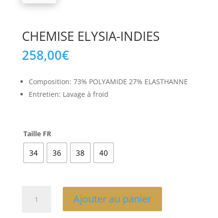
CHEMISE ELYSIA-INDIES
258,00
€
Composition: 73% POLYAMIDE 27% ELASTHANNE
Entretien: Lavage à froid
Taille FR
34
36
38
40
quantité
Ajouter au panier
de
CHEMISE