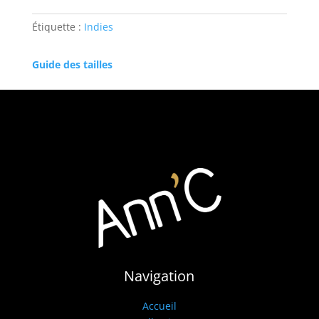
ELYSIA-
INDIES
Étiquette :
Indies
Guide des tailles
Navigation
Accueil