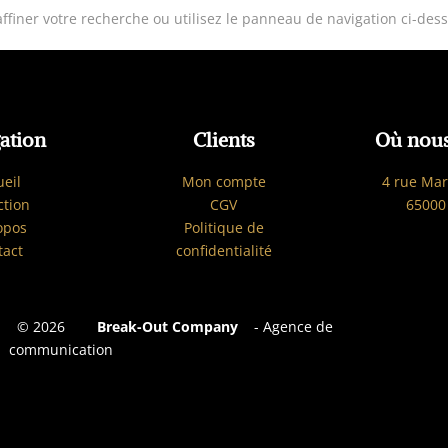
iner votre recherche ou utilisez le panneau de navigation ci-dessus
ation
Clients
Où nous
ueil
Mon compte
4 rue Mar
ction
CGV
65000
opos
Politique de
tact
confidentialité
©
2026
Break-Out Company
- Agence de
communication