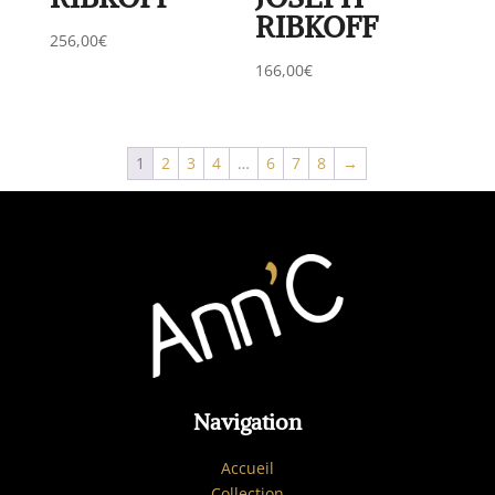
RIBKOFF
256,00
€
166,00
€
1
2
3
4
…
6
7
8
→
Navigation
Accueil
Collection