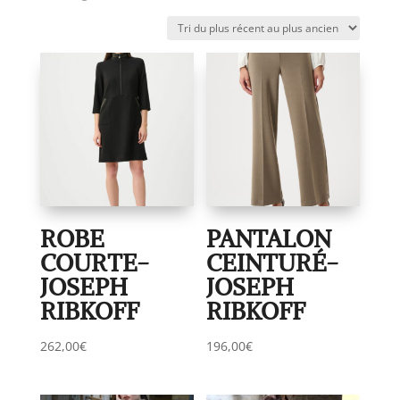
du
plus
récent
au
plus
ancien
ROBE
PANTALON
COURTE-
CEINTURÉ-
JOSEPH
JOSEPH
RIBKOFF
RIBKOFF
262,00
€
196,00
€