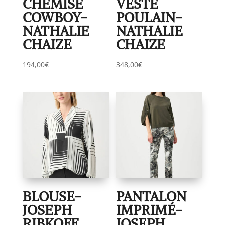
CHEMISE
VESTE
COWBOY-
POULAIN-
NATHALIE
NATHALIE
CHAIZE
CHAIZE
194,00
€
348,00
€
BLOUSE-
PANTALON
JOSEPH
IMPRIMÉ-
RIBKOFF
JOSEPH