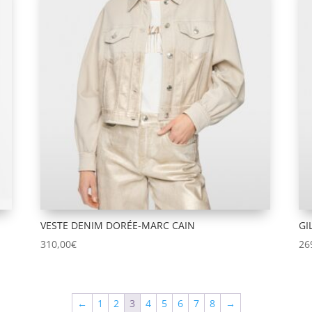
VESTE DENIM DORÉE-MARC CAIN
GI
310,00
€
26
←
1
2
3
4
5
6
7
8
→