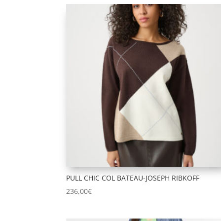
du
plus
récent
au
plus
ancien
PULL CHIC COL BATEAU-JOSEPH RIBKOFF
236,00
€