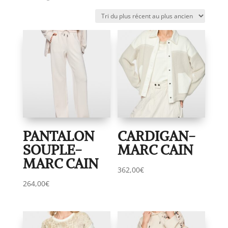
du
plus
récent
au
plus
ancien
PANTALON
CARDIGAN-
SOUPLE-
MARC CAIN
MARC CAIN
362,00
€
264,00
€