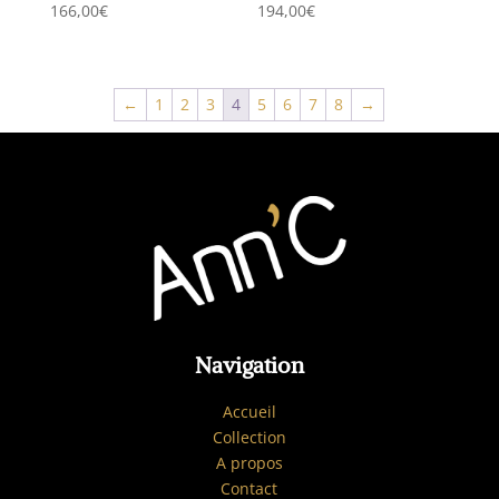
166,00
€
194,00
€
←
1
2
3
4
5
6
7
8
→
Navigation
Accueil
Collection
A propos
Contact