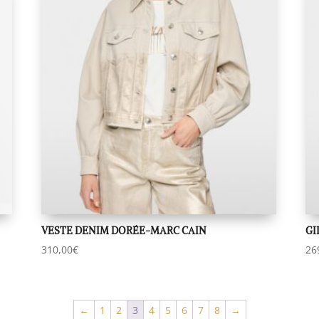
VESTE DENIM DORÉE-MARC CAIN
GI
310,00
€
26
←
1
2
3
4
5
6
7
8
→