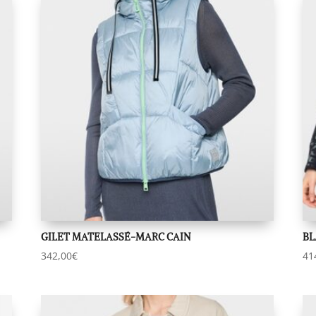
GILET MATELASSÉ-MARC CAIN
BL
342,00
€
41