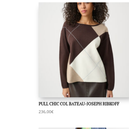
du
plus
récent
au
plus
ancien
PULL CHIC COL BATEAU-JOSEPH RIBKOFF
236,00
€