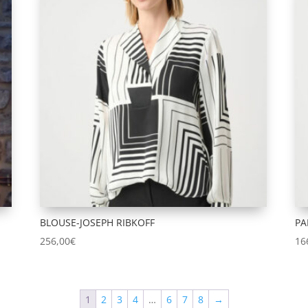
BLOUSE-JOSEPH RIBKOFF
PA
256,00
€
16
1
2
3
4
…
6
7
8
→