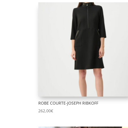
du
plus
récent
au
plus
ancien
ROBE COURTE-JOSEPH RIBKOFF
262,00
€