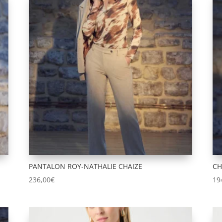
PANTALON ROY-NATHALIE CHAIZE
CH
236,00
€
19