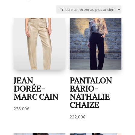
du
plus
récent
au
plus
ancien
JEAN
PANTALON
DORÉE-
BARIO-
MARC CAIN
NATHALIE
CHAIZE
238,00
€
222,00
€