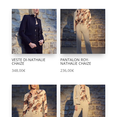
VESTE DI-NATHALIE
PANTALON ROY-
CHAIZE
NATHALIE CHAIZE
348,00
€
236,00
€