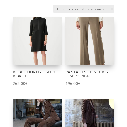
du
plus
récent
au
plus
ancien
ROBE COURTE-JOSEPH
PANTALON CEINTURÉ-
RIBKOFF
JOSEPH RIBKOFF
262,00
€
196,00
€